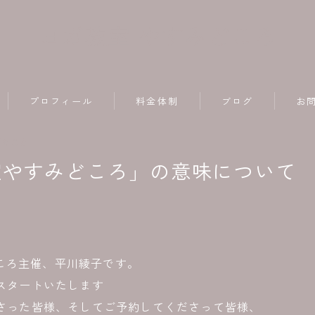
ヨガ教室 やすみどころ
プロフィール
料金体制
ブログ
お
ガのこと
室やすみどころ」の意味について
ころ主催、平川綾子です。
がスタートいたします
ださった皆様、そしてご予約してくださって皆様、