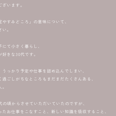
ございます。
室やすみどころ」の意味について、
さい。
子にて小さく暮らし、
が好きな30代です。
、うっかり予定や仕事を詰め込んでしまい、
く過ごしがちなところもまだまだたくさんある、
人。
0代の頃からさせていただいていたのですが、
ったお仕事をこなすこと、新しい知識を吸収すること、