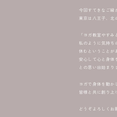
今回すてきなご縁
東京は八王子、北
「ヨガ教室やすみ
私のように気持ち
休むということが
安心して心と身体
との思い出始まり
ヨガで身体を動か
皆様と共に創り上
どうぞよろしくお